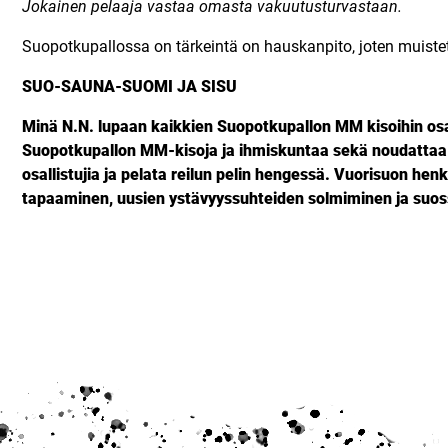
Jokainen pelaaja vastaa omasta vakuutusturvastaan.
Suopotkupallossa on tärkeintä on hauskanpito, joten muistet
SUO-SAUNA-SUOMI JA SISU
Minä N.N. lupaan kaikkien Suopotkupallon MM kisoihin osal
Suopotkupallon MM-kisoja ja ihmiskuntaa sekä noudattaa ja
osallistujia ja pelata reilun pelin hengessä. Vuorisuon hen
tapaaminen, uusien ystävyyssuhteiden solmiminen ja suo