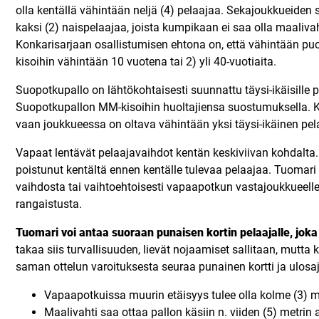
olla kentällä vähintään neljä (4) pelaajaa. Sekajoukkueiden s
kaksi (2) naispelaajaa, joista kumpikaan ei saa olla maalivah
Konkarisarjaan osallistumisen ehtona on, että vähintään puo
kisoihin vähintään 10 vuotena tai 2) yli 40-vuotiaita.
Suopotkupallo on lähtökohtaisesti suunnattu täysi-ikäisille pe
Suopotkupallon MM-kisoihin huoltajiensa suostumuksella. Kai
vaan joukkueessa on oltava vähintään yksi täysi-ikäinen pel
Vapaat lentävät pelaajavaihdot kentän keskiviivan kohdalta.
poistunut kentältä ennen kentälle tulevaa pelaajaa. Tuomar
vaihdosta tai vaihtoehtoisesti vapaapotkun vastajoukkueell
rangaistusta.
Tuomari voi antaa suoraan punaisen kortin pelaajalle, jok
takaa siis turvallisuuden, lievät nojaamiset sallitaan, mutta 
saman ottelun varoituksesta seuraa punainen kortti ja ulosajo
Vapaapotkuissa muurin etäisyys tulee olla kolme (3) m
Maalivahti saa ottaa pallon käsiin n. viiden (5) metrin 