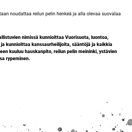
aan noudattaa reilun pelin henkeä ja alla olevaa suovalaa
listuvien nimissä kunnioittaa Vuorisuota, luontoa,
 kunnioittaa kanssaurheilijoita, sääntöjä ja kaikkia
keen kuuluu hauskanpito, reilun pelin meininki, ystävien
ssa rypeminen.