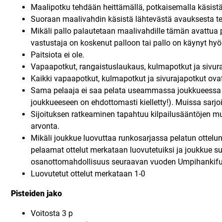
Maalipotku tehdään heittämällä, potkaisemalla käsistä 
Suoraan maalivahdin käsistä lähtevästä avauksesta te
Mikäli pallo palautetaan maalivahdille tämän avattua p
vastustaja on koskenut palloon tai pallo on käynyt hyö
Paitsiota ei ole.
Vapaapotkut, rangaistuslaukaus, kulmapotkut ja sivura
Kaikki vapaapotkut, kulmapotkut ja sivurajapotkut ova
Sama pelaaja ei saa pelata useammassa joukkueessa 
joukkueeseen on ehdottomasti kielletty!). Muissa sarjo
Sijoituksen ratkeaminen tapahtuu kilpailusääntöjen muka
arvonta.
Mikäli joukkue luovuttaa runkosarjassa pelatun ottelu
pelaamat ottelut merkataan luovutetuiksi ja joukkue su
osanottomahdollisuus seuraavan vuoden Umpihankifut
Luovutetut ottelut merkataan 1-0
Pisteiden jako
Voitosta 3 p