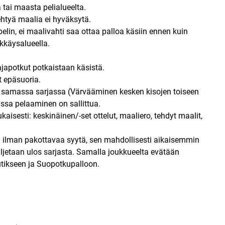
tai maasta pelialueelta.
htyä maalia ei hyväksytä.
elin, ei maalivahti saa ottaa palloa käsiin ennen kuin
kkäysalueella.
japotkut potkaistaan käsistä.
t epäsuoria.
samassa sarjassa (Värvääminen kesken kisojen toiseen
issa pelaaminen on sallittua.
isesti: keskinäinen/-set ottelut, maaliero, tehdyt maalit,
n ilman pakottavaa syytä, sen mahdollisesti aikaisemmin
ljetaan ulos sarjasta. Samalla joukkueelta evätään
ikseen ja Suopotkupalloon.