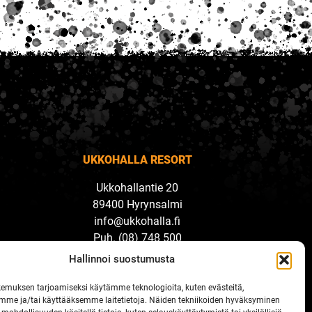
UKKOHALLA RESORT
Ukkohallantie 20
89400 Hyrynsalmi
info@ukkohalla.fi
Puh. (08) 748 500
Hallinnoi suostumusta
ukkohalla.fi
emuksen tarjoamiseksi käytämme teknologioita, kuten evästeitä,
mme ja/tai käyttääksemme laitetietoja. Näiden tekniikoiden hyväksyminen