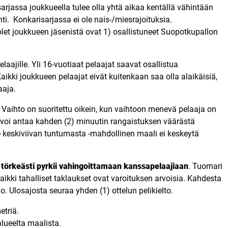
arjassa joukkueella tulee olla yhtä aikaa kentällä vähintään
ti. Konkarisarjassa ei ole nais-/miesrajoituksia.
let joukkueen jäsenistä ovat 1) osallistuneet Suopotkupallon
laajille. Yli 16-vuotiaat pelaajat saavat osallistua
kki joukkueen pelaajat eivät kuitenkaan saa olla alaikäisiä,
aaja.
 Vaihto on suoritettu oikein, kun vaihtoon menevä pelaaja on
i voi antaa kahden (2) minuutin rangaistuksen väärästä
e keskiviivan tuntumasta -mahdollinen maali ei keskeytä
a törkeästi pyrkii vahingoittamaan kanssapelaajiaan
. Tuomari
kaikki tahalliset taklaukset ovat varoituksen arvoisia. Kahdesta
. Ulosajosta seuraa yhden (1) ottelun pelikielto.
etriä.
alueelta maalista.