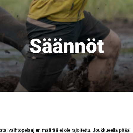
Säännöt
ta, vaihtopelaajien määrää ei ole rajoitettu. Joukkueella pitää