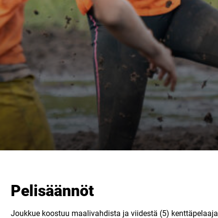
Pelisäännöt
Joukkue koostuu maalivahdista ja viidestä (5) kenttäpelaajas