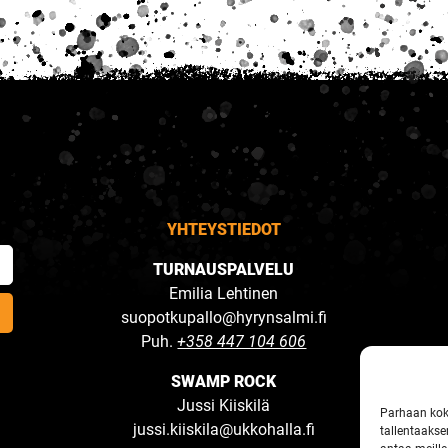
YHTEYSTIEDOT
TURNAUSPALVELU
Emilia Lehtinen
suopotkupallo@hyrynsalmi.fi
Puh.
+358 447 104 606
SWAMP ROCK
Jussi Kiiskilä
Parhaan kok
jussi.kiiskila@ukkohalla.fi
tallentaakse