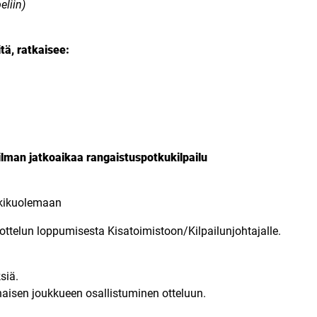
eliin)
tä, ratkaisee:
n ilman jatkoaikaa rangaistuspotkukilpailu
äkkikuolemaan
ottelun loppumisesta Kisatoimistoon/Kilpailunjohtajalle.
siä.
naisen joukkueen osallistuminen otteluun.