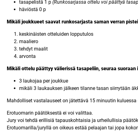
tasapelistä 1 p
(Runkosarjassa ottelu voi päättyä tasap
häviöstä 0 p
Mikäli joukkueet saavat runkosarjasta saman verran pistei
keskinäisten otteluiden lopputulos
maaliero
tehdyt maalit
arvonta
Mikäli ottelu päättyy välierissä tasapeliin, seuraa suoraa
3 laukojaa per joukkue
mikäli 3 laukauksen jälkeen tilanne tasan siirrytään 
Mahdolliset vastalauseet on jätettävä 15 minuutin kuluessa 
Erotuomarin päätöksestä ei voi valittaa.
Jury voi tehdä erillisiä tapauskohtaisia ja urheilullisia päätök
Erotuomarilla/juryllä on oikeus estää pelaajan tai jopa koko