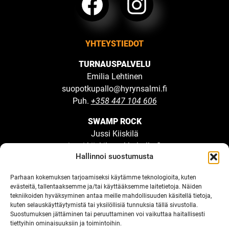
YHTEYSTIEDOT
TURNAUSPALVELU
Emilia Lehtinen
suopotkupallo@hyrynsalmi.fi
Puh.
+358 447 104 606
SWAMP ROCK
Jussi Kiiskilä
jussi.kiiskila@ukkohalla.fi
Hallinnoi suostumusta
UKKOHALLA RESORT
Parhaan kokemuksen tarjoamiseksi käytämme teknologioita, kuten
Ukkohallantie 20
evästeitä, tallentaaksemme ja/tai käyttääksemme laitetietoja. Näiden
tekniikoiden hyväksyminen antaa meille mahdollisuuden käsitellä tietoja,
89400 Hyrynsalmi
kuten selauskäyttäytymistä tai yksilöllisiä tunnuksia tällä sivustolla.
info@ukkohalla.fi
Suostumuksen jättäminen tai peruuttaminen voi vaikuttaa haitallisesti
Puh. (08) 748 500
tiettyihin ominaisuuksiin ja toimintoihin.