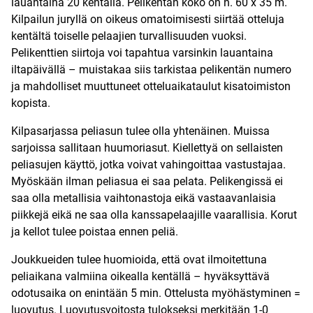
lauantaina 20 kentällä. Pelikentän koko on n. 60 x 35 m.
Kilpailun juryllä on oikeus omatoimisesti siirtää otteluja
kentältä toiselle pelaajien turvallisuuden vuoksi.
Pelikenttien siirtoja voi tapahtua varsinkin lauantaina
iltapäivällä – muistakaa siis tarkistaa pelikentän numero
ja mahdolliset muuttuneet otteluaikataulut kisatoimiston
kopista.
Kilpasarjassa peliasun tulee olla yhtenäinen. Muissa
sarjoissa sallitaan huumoriasut. Kiellettyä on sellaisten
peliasujen käyttö, jotka voivat vahingoittaa vastustajaa.
Myöskään ilman peliasua ei saa pelata. Pelikengissä ei
saa olla metallisia vaihtonastoja eikä vastaavanlaisia
piikkejä eikä ne saa olla kanssapelaajille vaarallisia. Korut
ja kellot tulee poistaa ennen peliä.
Joukkueiden tulee huomioida, että ovat ilmoitettuna
peliaikana valmiina oikealla kentällä – hyväksyttävä
odotusaika on enintään 5 min. Ottelusta myöhästyminen =
luovutus. Luovutusvoitosta tulokseksi merkitään 1-0