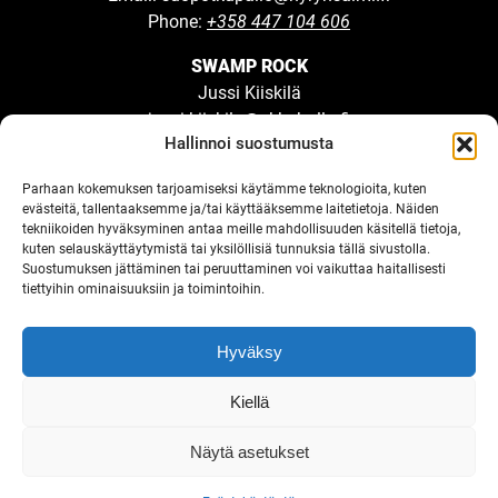
Phone:
+358 447 104 606
SWAMP ROCK
Jussi Kiiskilä
jussi.kiiskila@ukkohalla.fi
Hallinnoi suostumusta
UKKOHALLA RESORT
Parhaan kokemuksen tarjoamiseksi käytämme teknologioita, kuten
Ukkohallantie 20
evästeitä, tallentaaksemme ja/tai käyttääksemme laitetietoja. Näiden
tekniikoiden hyväksyminen antaa meille mahdollisuuden käsitellä tietoja,
89400 Hyrynsalmi
kuten selauskäyttäytymistä tai yksilöllisiä tunnuksia tällä sivustolla.
Email:
info@ukkohalla.fi
Suostumuksen jättäminen tai peruuttaminen voi vaikuttaa haitallisesti
Phone: (08) 748 500
tiettyihin ominaisuuksiin ja toimintoihin.
ukkohalla.fi
Hyväksy
Kiellä
Näytä asetukset
© Lomana Hotels & Events 2026